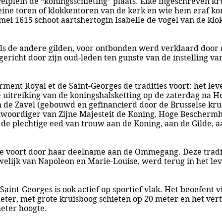
elplein de “koningsschieting” plaats. Elke ingeschreven k
eine toren of klokkentoren van de kerk en wie hem eraf ko
mei 1615 schoot aartshertogin Isabelle de vogel van de kl
ls de andere gilden, voor ontbonden werd verklaard door 
ericht door zijn oud-leden ten gunste van de instelling v
ent Royal et de Saint-Georges de tradities voort: het leve
ke uitreiking van de koningshalsketting op de zaterdag na H
de Zavel (gebouwd en gefinancierd door de Brusselse krui
oordiger van Zijne Majesteit de Koning, Hoge Beschermhe
e plechtige eed van trouw aan de Koning, aan de Gilde, aa
tie voort door haar deelname aan de Ommegang. Deze tradit
elijk van Napoleon en Marie-Louise, werd terug in het lev
aint-Georges is ook actief op sportief vlak. Het beoefent v
eter, met grote kruisboog schieten op 20 meter en het vert
meter hoogte.