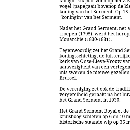
Maagd. Elk jaar vond op het Zav
vogel (papegaai) bovenop de kl
koning van het Serment. Op 15 
“koningin” van het Serment.
Nadat het Grand Serment, net a
troepen (1795), werd het heropg
Monarchie (1830-1831).
Tegenwoordig zet het Grand Serm
koningsschieting, de luisterrij
kerk van Onze-Lieve-Vrouw van 
aanwezigheid van een vertegenw
mis zweren de nieuwe gezellen d
Brussel.
De vereniging zet ook de tradi
vergetelheid geraakt na het huw
het Grand Serment in 1930.
Het Grand Serment Royal et de S
kruisboog schieten op 6 en 10 m
historische staande wip op 36 